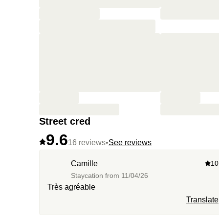
Street cred
9.6
16 reviews
•
See reviews
Camille
10
Staycation from
11/04/26
Très agréable
Translate