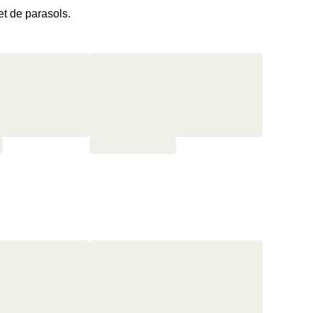
et de parasols.
er et une terrasse qui donne sur les collines.