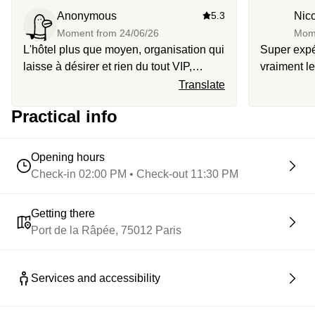
de Paris.
Anonymous
5.3
Nic
Moment from
24/06/26
Mom
L'hôtel plus que moyen, organisation qui
Super expé
laisse à désirer et rien du tout VIP,
vraiment le
moisissure sur les joints du jacuzzi. 79€
Translate
de supplément pour le pack birthday, qui
Practical info
est une arnaque. Le paradis Latin, très
bonne expérience, rien à dire. 10/10
Opening hours
Check-in 02:00 PM • Check-out 11:30 PM
Getting there
Port de la Râpée, 75012 Paris
Services and accessibility