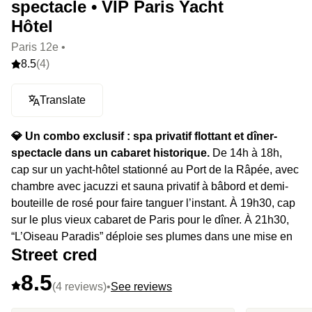
spectacle • VIP Paris Yacht
Hôtel
Paris 12e •
8.5
(4)
Translate
💎 Un combo exclusif : spa privatif flottant et dîner-
spectacle dans un cabaret historique.
De 14h à 18h,
cap sur un yacht-hôtel stationné au Port de la Râpée, avec
chambre avec jacuzzi et sauna privatif à bâbord et demi-
bouteille de rosé pour faire tanguer l’instant. À 19h30, cap
sur le plus vieux cabaret de Paris pour le dîner. À 21h30,
“L’Oiseau Paradis” déploie ses plumes dans une mise en
Street cred
scène signée Kamel Ouali : acrobates en feu, plumes en
furie, velours en folie.
8.5
(4 reviews)
•
See reviews
⭐️
Le highlight :
ce spot est le seul Yacht-Hôtel naviguant