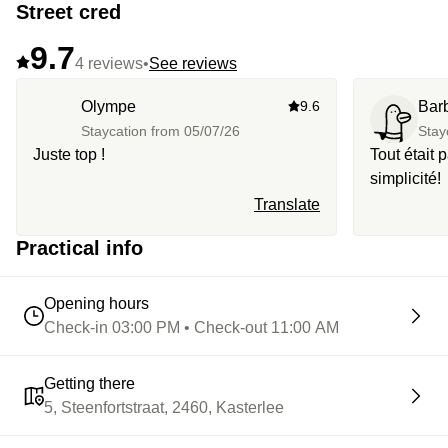
Street cred
9.7
4 reviews
•
See reviews
Olympe
9.6
Bar
Staycation from
05/07/26
Stay
Juste top !
Tout était p
simplicité!
Translate
Practical info
Opening hours
Check-in 03:00 PM • Check-out 11:00 AM
Getting there
5, Steenfortstraat, 2460, Kasterlee