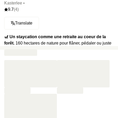
Kasterlee •
9.7
(4)
Translate
🎢 Un staycation comme une retraite au coeur de la
forêt.
160 hectares de nature pour flâner, pédaler ou juste
respirer. Un spa avec piscine intérieure chauffée, sauna
infrarouge, hammam. L’été on profite de la piscine
extérieure sous les pins, l’hiver on se réchauffe près du feu
de cheminée. 2 restaurants : un gastronomique avec un
service en 3 ou 4 plats et un restaurant detox. Un bar où
l’on jongle entre chocolat chaud et bières locales selon
l’heure.
⭐️ Le highlight
: il y a une machine à gaufre au petit-
déjeuner.