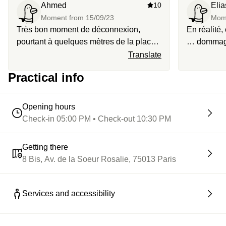
Ahmed
10
Elia
plein coeur de la ville.
Moment from
15/09/23
Mom
Très bon moment de déconnexion,
En réalité
pourtant à quelques mètres de la place
… dommage 
d'Italie. Excellents cocktails et
gros big u
Translate
magnifique service
doux et gen
Practical info
Opening hours
Check-in 05:00 PM • Check-out 10:30 PM
Getting there
8 Bis, Av. de la Soeur Rosalie, 75013 Paris
Services and accessibility