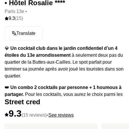
• Hôtel Rosalie ****
Paris 13e •
9.3
(15)
Translate
💎
Un cocktail club dans le jardin confidentiel d’un 4
étoiles du 13e arrondissement
à seulement deux pas du
quartier de la Buttes-aux-Cailles. Le spot parfait pour
terminer sa journée après avoir joué les touristes dans son
quartier.
👑
Un combo 2 cocktails par personne + 1 houmous à
partager.
Pour les cocktails, vous aurez le choix parmi les
Street cred
Signatures ou les sans-alcool de la carte. Pour les tapas,
vous aurez le droit au houmous traditionnel : pignons,
9.3
huile d'olive du domaine Jòlibois, chips de pita au zaatar.
(15 reviews)
•
See reviews
⭐️
Le highlight :
le calme qu’offre la cour intérieure, en