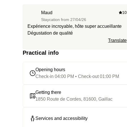
et que des produits locaux artisanaux. Bref on est
ravis !
Maud
10
Staycation from
27/04/26
Expérience incroyable, hôte super accueillante
Dégustation de qualité
Translate
Practical info
Opening hours
Check-in 04:00 PM • Check-out 01:00 PM
Getting there
1850 Route de Cordes, 81600, Gaillac
Services and accessibility