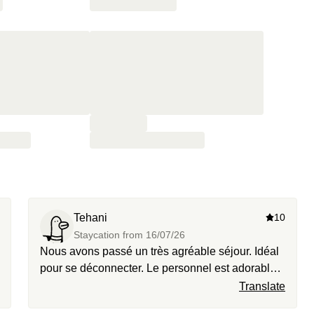
Tehani
10
Staycation from
16/07/26
Nous avons passé un très agréable séjour. Idéal
pour se déconnecter. Le personnel est adorable
et le lieu charmant. Nous y retournerons sans
Translate
aucun doute.