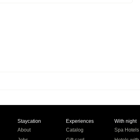
Staycation
Experiences
With night
About
Catalog
Spa Hotels
Jobs
Gift card
Hotels with