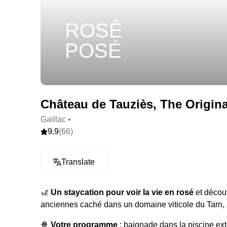
ROSÉ
POSÉ
Château de Tauziès, The Original
Gaillac •
9.9
(66)
Translate
🎢
Un staycation pour voir la vie en rosé
et découv
anciennes caché dans un domaine viticole du Tarn, av
🍿
Votre programme
: baignade dans la piscine exté