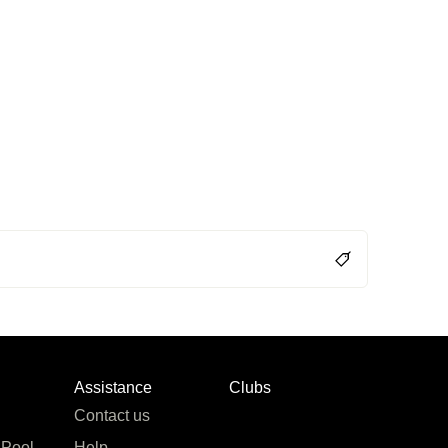
Assistance
Clubs
Contact us
 Pool
Help