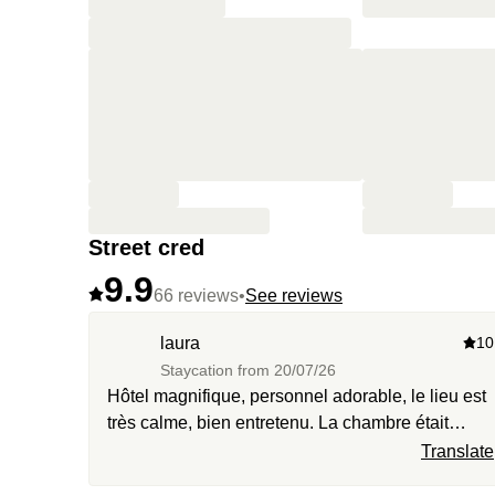
Street cred
9.9
66 reviews
•
See reviews
laura
10
Staycation from
20/07/26
Hôtel magnifique, personnel adorable, le lieu est
très calme, bien entretenu. La chambre était
impeccable, spacieuse et très confortable. Le
Translate
petit déjeuner est incroyable, copieux, délicieux