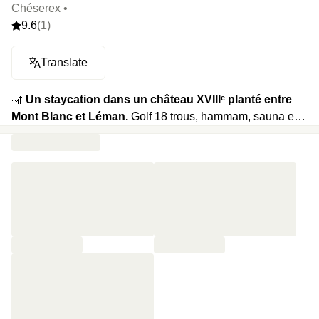
Chéserex •
9.6
(1)
Translate
🎢
Un staycation dans un château XVIIIᵉ planté entre
Mont Blanc et Léman.
Golf 18 trous, hammam, sauna et
piscine extérieure (ouverte de fin mai à septembre). Le
Cercle, table du domaine, aligne des plats de saison, entre
terre et mer et vues sur les greens depuis la terrasse. Petit-
déjeuner buffet, planche apéro incluse, chambres tournées
vers lac ou montagne.