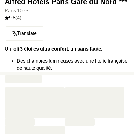
Alfred Hotels Paris Gare du Nord ***
Paris 10e •
9.8
(4)
Translate
Un
joli 3 étoiles ultra confort, un sans faute.
Des chambres lumineuses avec une literie française
de haute qualité.
Une déco murale réalisée avec les Archives de
Paris.
Un petit-déj copieux et frais pour bien commencer la
journée.