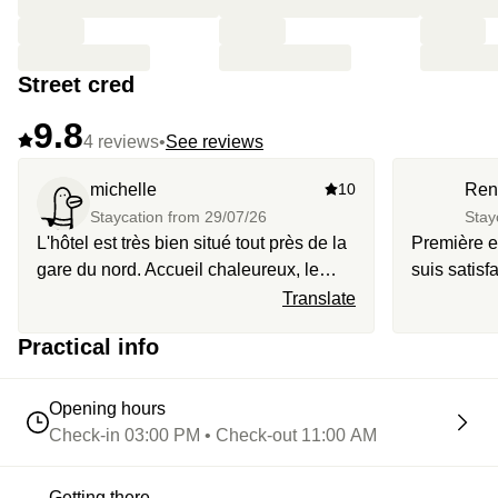
Street cred
9.8
4 reviews
•
See reviews
michelle
10
Ren
Staycation from
29/07/26
Stay
L'hôtel est très bien situé tout près de la
Première e
gare du nord. Accueil chaleureux, le
suis satisf
personnel est aux petits soins. Chambre
suggérerai 
Translate
cosy, propre et literie confortable. Départ
des chauss
Practical info
très tôt le matin mais possibilité de
toujours. P
prendre pdj à emporter.
et je vous 
exceller 🙂
Opening hours
Check-in 03:00 PM • Check-out 11:00 AM
Getting there