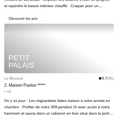
et rejoindre le bassin intérieur chauffé · Craquer pour un
massage californien, avec ou sans son +1, mais avec c’est quand
même mieux non ? _(en add-on)_ · Se cacher sous la couette et
Découvrir les prix
embarquer pour la meilleure nuit de sa vie · Ne pas rendre la
chambre avant 12h le lendemain · Se faire réveiller par l’odeur
des croissants du petit-déjeuner
PETIT
PALAIS
Le Bouscat
9,7
(85)
2
.
Maison Pavlov
*
*
*
*
*
• +6
On y va pour : Les mignardises faites maison à votre arrivée en
chambre · Profiter de notre SPA pendant 1h avec accès à notre
hammam et sauna dans un cabanon en bois situé dans le jardin