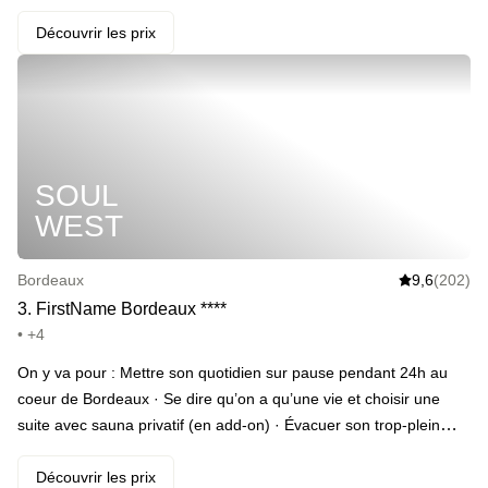
luxuriant pour un moment d'évasion intime et privé · Dégustez le
menu gastronomique en 3 étapes spécialement élaboré pour les
Découvrir les prix
clients Staycation dans notre restaurant à l'ambiance feutré · Le
lendemain, un petit-déjeuner complet et gourmand vous attend
sous forme de buffet avec des produits frais et une sélection
sucrée - salée · Disposez de la chambre jusqu'à 13h au lieu de
12h pour profiter jusqu'au bout · Offrez-vous une bouteille ou une
SOUL
1/2 bouteille de champagne pour parfaitement débuter votre
séjour _(en add-on)_ · Poursuivez votre expérience bien-être
WEST
avec un massage en solo ou en duo, au SPA ou bien directement
en chambre pour votre plus grand confort _(en add-on)_ ·
Bordeaux
9,6
(202)
Savourez deux cocktails signatures de la Maison Pavlov pour
3
.
FirstName Bordeaux
*
*
*
*
bien commencer le dîner ou vous détendre au bord de la piscine
• +4
_(en add-on)_
On y va pour : Mettre son quotidien sur pause pendant 24h au
coeur de Bordeaux · Se dire qu’on a qu’une vie et choisir une
suite avec sauna privatif (en add-on) · Évacuer son trop-plein
d’énergie à la salle de fitness · Siroter un délicieux cocktail en
shazamant toutes les musiques d’ambiance qui passent · Prenez
Découvrir les prix