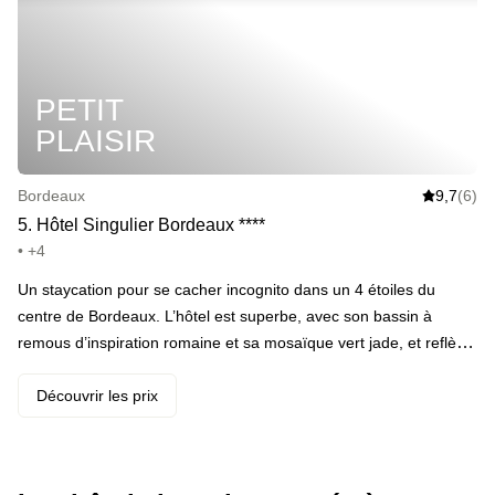
chambres : confort, espace et lumières sont de mise. Le
lendemain matin, le petit-déjeuner buffet est inclus.
PETIT
PLAISIR
Bordeaux
9,7
(6)
5
.
Hôtel Singulier Bordeaux
*
*
*
*
• +4
Un staycation pour se cacher incognito dans un 4 étoiles du
centre de Bordeaux. L’hôtel est superbe, avec son bassin à
remous d’inspiration romaine et sa mosaïque vert jade, et reflète
l’architecture locale avec son escalier en pierres classé, son
incroyable rooftop et son jardin vertical dans la cour intérieure. ·
Découvrir les prix
Votre programme : Un verre de vin par personne, l’accès au bain
à remous privatisable pendant 45 minutes, l’accès au rooftop, les
petits-déjeuners du lendemain et un check-out repoussé à 15h. · ️