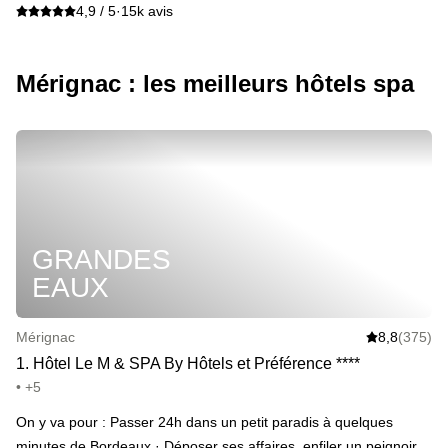
4,9 / 5
·
15k avis
Mérignac : les meilleurs hôtels spa
GRANDES
EAUX
Mérignac
8,8
(375)
1
.
Hôtel Le M & SPA By Hôtels et Préférence
*
*
*
*
• +5
On y va pour : Passer 24h dans un petit paradis à quelques
minutes de Bordeaux · Déposer ses affaires, enfiler un peignoir