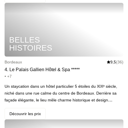
le soleil Bordelais grâce au rooftop · Emmener son +1 dîner au
restaurant Le Bada pour y redécouvrir la cuisine typique du Sud-
ouest (en add-on) · Appeler le room-service pour faire monter
une bouteille de champagne dans sa chambre à son retour (en
add-on) · Changer l’éclairage depuis son lit pour vivre 1000
BELLES
ambiances en une nuit · Descendre prendre son petit-déjeuner
composé de produits locaux et frais · Se souvenir avec bonheur
HISTOIRES
qu’on a garé sa voiture au parking à deux pas (en add-on)
Bordeaux
9,5
(36)
4
.
Le Palais Gallien Hôtel & Spa
*
*
*
*
*
• +7
Un staycation dans un hôtel particulier 5 étoiles du XIXᵉ siècle,
niché dans une rue calme du centre de Bordeaux. Derrière sa
façade élégante, le lieu mêle charme historique et design
contemporain haut de gamme. On s’installe autour de la piscine
extérieure cachée dans le jardin, on sirote une coupe de
Découvrir les prix
champagne sur le rooftop, puis direction le spa Nuxe avec bains
à remous, sauna et hammam pour ralentir le rythme. Côté