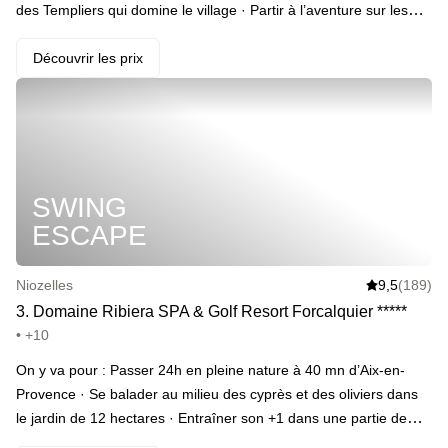
des Templiers qui domine le village · Partir à l’aventure sur les
sentiers de randonnées alentours · Découvrir les champs de
lavande à perte de vue du plateau de Valensole · Rentrer groover
Découvrir les prix
dans son jacuzzi privatif · Privatiser aussi le hammam et le sauna
tant qu’on y est · Regarder le coucher du soleil depuis la terrasse
pour finir sa journée en beauté · Réserver dès maintenant le
dîner dans le restaurant de l’hôtel pour n’avoir rien à prévoir *(en
add-on)* · Fondre dans son lit king-size · Se lever et filer au petit-
SWING
déjeuner
ESCAPE
Niozelles
9,5
(189)
3
.
Domaine Ribiera SPA & Golf Resort Forcalquier
*
*
*
*
*
• +10
On y va pour : Passer 24h en pleine nature à 40 mn d’Aix-en-
Provence · Se balader au milieu des cyprès et des oliviers dans
le jardin de 12 hectares · Entraîner son +1 dans une partie de
golf · Faire la brasse dans les piscines intérieure et extérieure (en