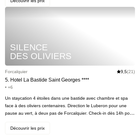
une vue sur la nature · Filer s'exercer au crawl dans la piscine
Découvrir les prix
extérieure (en saison) ou dans la piscine intérieure incroyable
avec une immeeeense baie vitrée · Se rafraichir autour d'un thé
glacé maison · Goûter une pâtisserie maison dans la chambre ·
Explorer les merveilles de la région, les villages typiques, les
champs de lavande et le Luberon · Terminer la journée avec un
SILENCE
dîner dans l'un des deux restaurants *(à réserver directement
auprès de l'hôtel avant votre arrivée)* · Ouvrir les yeux sur les
DES OLIVIERS
fantastiques petits-déjeuners du lendemain matin
Forcalquier
9,5
(21)
5
.
Hotel La Bastide Saint Georges
*
*
*
*
• +6
Un staycation 4 étoiles dans une bastide avec chambre et spa
face à des oliviers centenaires. Direction le Luberon pour une
pause au vert, à deux pas de Forcalquier. Check-in dès 14h pour
profiter de l’après-midi : piscine extérieure et spa avec piscine
intérieure, hammam et jacuzzi. Entre deux passages dans l’eau,
Découvrir les prix
balade dans le parc planté d’oliviers, cocktail et chambre avec