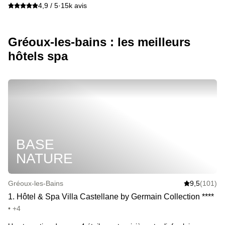
4,9 / 5
·
15k avis
Gréoux-les-bains : les meilleurs
hôtels spa
BASE
NATURE
Gréoux-les-Bains
9,5
(101)
1
.
Hôtel & Spa Villa Castellane by Germain Collection
*
*
*
*
• +4