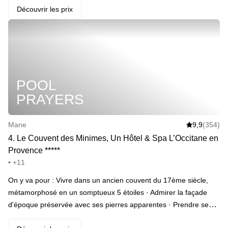
saison estivale). · Se prélasser dans le jacuzzi pour se réchauffer
Découvrir les prix
· Profiter du sauna ou du hammam · Se détendre toujours plus
en se faisant masser en solo ou en duo *(en add-on)* ·
Surprendre son +1 et l’emmener dîner *(en add-on)* · Et prendre
son petit-déjeuner avec vue sur le parc · En profiter pour se
lancer dans une partie de pétanque avant le départ
POOL
PRAYERS
Mane
9,9
(354)
4
.
Le Couvent des Minimes, Un Hôtel & Spa L’Occitane en
Provence
*
*
*
*
*
• +11
On y va pour : Vivre dans un ancien couvent du 17ème siècle,
métamorphosé en un somptueux 5 étoiles · Admirer la façade
d'époque préservée avec ses pierres apparentes · Prendre ses
quartiers dans une des chambres canons dont certaines avec