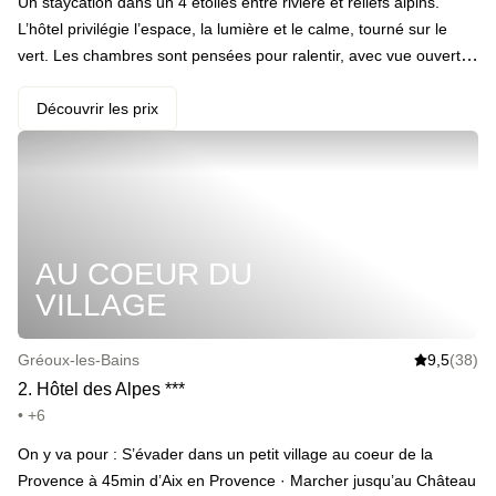
Un staycation dans un 4 étoiles entre rivière et reliefs alpins.
L’hôtel privilégie l’espace, la lumière et le calme, tourné sur le
vert. Les chambres sont pensées pour ralentir, avec vue ouverte
sur la nature et nuits silencieuses. Une pochette de soins Nuxe
est incluse pour prolonger la pause bien-être.
Découvrir les prix
AU COEUR DU
VILLAGE
Gréoux-les-Bains
9,5
(38)
2
.
Hôtel des Alpes
*
*
*
• +6
On y va pour : S’évader dans un petit village au coeur de la
Provence à 45min d’Aix en Provence · Marcher jusqu’au Château