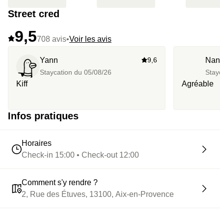
Street cred
9,5
708 avis
•
Voir les avis
Yann
9,6
Nan
Staycation du
05/08/26
Stay
Kiff
Agréable
Infos pratiques
Horaires
Check-in 15:00 • Check-out 12:00
Comment s'y rendre ?
2, Rue des Étuves, 13100, Aix-en-Provence