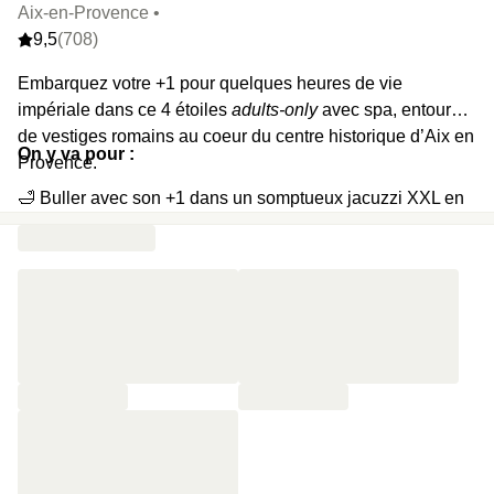
Aix-en-Provence •
9,5
(708)
Embarquez votre +1 pour quelques heures de vie
impériale dans ce 4 étoiles
adults-only
avec spa, entouré
de vestiges romains au coeur du centre historique d’Aix en
On y va pour :
Provence.
🛁 Buller avec son +1 dans un somptueux jacuzzi XXL en
mosaïque bleue
🔥 Verser un peu d’eau fraîche sur les pierres du sauna
finlandais
🌋 Faire monter la température dans deux hammams
💦 Se prélasser sous une douche sensorielle
🐬 Plonger dans la piscine extérieure (en saison estivale)
🥂 Célébrer ce moment magique en peignoir avec deux