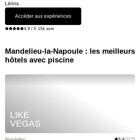
Lérins.
Accéder aux expériences
4,9 / 5
·
15k avis
Mandelieu-la-Napoule : les meilleurs
hôtels avec piscine
LIKE
VEGAS
Mandelieu
9,4
(217)