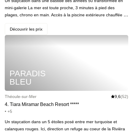
Un staycation dans une bastide des années 50 transformée en
mini-galerie La mer est toute proche, 3 minutes à pied des
plages, chrono en main. Accès à la piscine extérieure chauffée de
mars à octobre, spa dissimulé dans les jardins, deux verres du
Domaine de Barbossi et petit-déjeuner buffet. Côté table, un
Découvrir les prix
bistrot posé face à la mer, ouvert en saison, qui déroule une
cuisine méditerranéenne simple et bien ancrée dans le sud. · ️ Le
highlight : à quelques pas, le golf de Barbossi, parcours 18 trous
ponctué d’œuvres d’art monumentales.
PARADIS
BLEU
Théoule-sur-Mer
9,6
(52)
4
.
Tiara Miramar Beach Resort
*
*
*
*
*
• +5
Un staycation dans un 5 étoiles posé entre mer turquoise et
calanques rouges. Ici, direction un refuge au coeur de la Rivièra