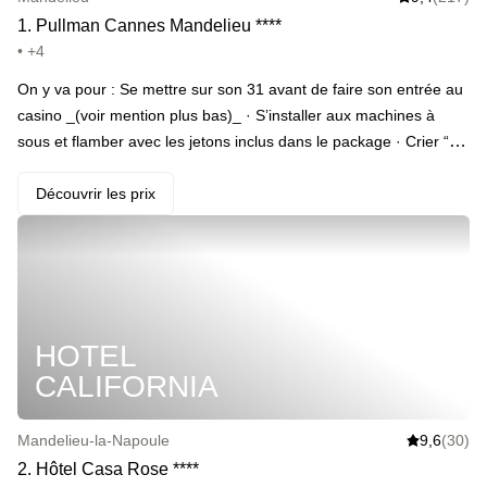
1
.
Pullman Cannes Mandelieu
*
*
*
*
• +4
On y va pour : Se mettre sur son 31 avant de faire son entrée au
casino _(voir mention plus bas)_ · S’installer aux machines à
sous et flamber avec les jetons inclus dans le package · Crier “all-
in !” à l’arrivée du petit-déjeuner avec oeufs brouillés, bacon,
pancakes et jus détox
Découvrir les prix
HOTEL
CALIFORNIA
Mandelieu-la-Napoule
9,6
(30)
2
.
Hôtel Casa Rose
*
*
*
*