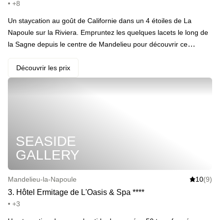
• +8
Un staycation au goût de Californie dans un 4 étoiles de La
Napoule sur la Riviera. Empruntez les quelques lacets le long de
la Sagne depuis le centre de Mandelieu pour découvrir ce
véritable beach club avec planches de surf et spa. Bon voyage,
attention au jetlag. · Votre programme : On se met tout de suite
Découvrir les prix
dans l’ambiance avec une balade à vélo le long de la Sagne et de
la plage, puis on se retrouve à l’hôtel pour une séance
d’infracabine au spa et en bord de piscine (en saison estivale). Le
lendemain, petit-déjeuner buffet et départ repoussé à 14h, parce
qu’on l’a décidé et que c’est comme ça. · ️ Le highlight : Le
SEASIDE
babyfoot géant à l’extérieur, golazo et barres de rires garantis. ·
Les addons : Des vélos électriques si vous avez besoin
GALLERY
d’assistance, une voiture électrique, une box muy caliente à
déposer sur le lit, du vin, encore plus de champagne, des
Mandelieu-la-Napoule
10
(9)
massages et même la possibilité de venir avec votre petite boule
3
.
Hôtel Ermitage de L'Oasis & Spa
*
*
*
*
de poil.
• +3