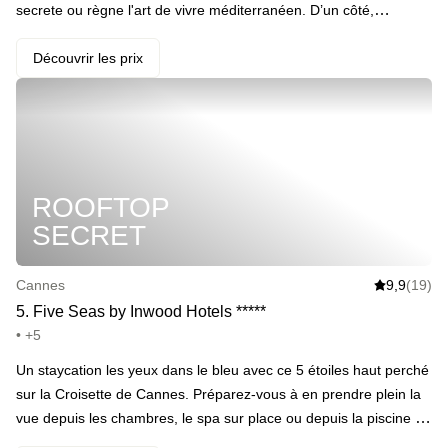
secrete ou règne l'art de vivre méditerranéen. D’un côté,
ambiance joyeuse et décontractée : piscine extérieure (en saison
estivale) face à la Méditerranée, beach club et séances de
Découvrir les prix
paddle pour s’aventurer sur les flots. De l’autre, Le Pavillon
Yaktsa, niché 700 mètres plus haut, romantique et discret, avec
sa piscine à débordement et son restaurant étoilé L'Or Bleu,
niché au-dessus de l’Estérel. Vous naviguez d’un décor à l’autre
grâce aux navettes privées, profitez d’un sauna intimiste, d’un
ROOFTOP
spa sur deux étages et d’une plage privée, cachée sous les
roches rouges. · ️ Le highlight : Deux hôtels en un, reliés par
SECRET
navettes privées pour profiter pleinement des calanques rouges
de Théoule-sur-Mer.
Cannes
9,9
(19)
5
.
Five Seas by Inwood Hotels
*
*
*
*
*
• +5
Un staycation les yeux dans le bleu avec ce 5 étoiles haut perché
sur la Croisette de Cannes. Préparez-vous à en prendre plein la
vue depuis les chambres, le spa sur place ou depuis la piscine à
débordement chauffée toute l'année. Vous êtes prévenu•es. ·