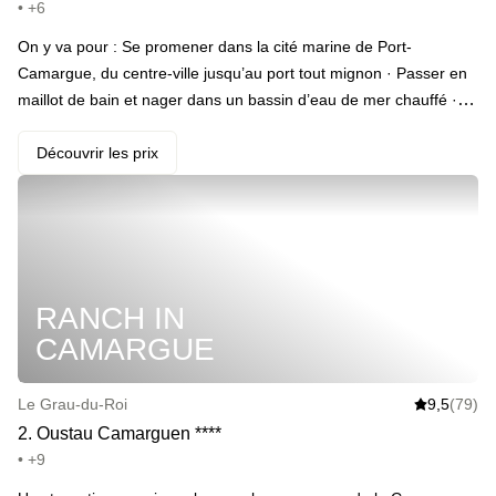
• +6
On y va pour : Se promener dans la cité marine de Port-
Camargue, du centre-ville jusqu’au port tout mignon · Passer en
maillot de bain et nager dans un bassin d’eau de mer chauffé ·
Trinquer avec des cocktails à ce moment magique · Partir faire
des roulades sur les dunes de sable · Se faire réveiller par un
Découvrir les prix
petit-déjeuner fantastique, avec une vue fantastique et un +1
fantastique
RANCH IN
CAMARGUE
Le Grau-du-Roi
9,5
(79)
2
.
Oustau Camarguen
*
*
*
*
• +9