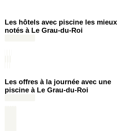
Enchaîner avec un massage en duo *(en add-on)* · Terminer la
journée avec deux coupes de champagne et des tapas · Veiller
tard dans la nuit avec du champagne en room-service *(en add-
Les hôtels avec piscine les mieux
on)* · Prendre tout son temps pour les petits-déjeuners du
lendemain
notés à Le Grau-du-Roi
Les offres à la journée avec une
piscine à Le Grau-du-Roi