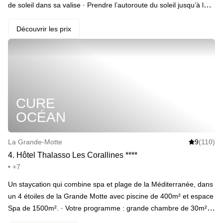
de soleil dans sa valise · Prendre l’autoroute du soleil jusqu’à la
Grande Motte · ️ Découvrir un superbe 5 étoiles face à la mer ·
Être accueillis par deux boissons de bienvenue · Découvrir la
Découvrir les prix
petite oasis secrète des lieux : le spa · Profiter d’un soin du corps
et/ou du visage dans une cabine sur la plage *(en add-on, mais
vraiment fantastiques)* · Se régénérer dans la piscine extérieure
(en saison estivale) · S’endormir dans une chambre vue mer ·
Commencer la journée du lendemain avec un petit dej’ vue mer ·
CURE
Repartir détendus, des souvenirs plein la tête · Se dire qu’on a
vraiment fait le bon choix en fermant cet ordi
OCÉAN
La Grande-Motte
9
(110)
4
.
Hôtel Thalasso Les Corallines
*
*
*
*
• +7
Un staycation qui combine spa et plage de la Méditerranée, dans
un 4 étoiles de la Grande Motte avec piscine de 400m² et espace
Spa de 1500m². · Votre programme : grande chambre de 30m²,
et accès total au gigantesque espace spa avec piscine extérieure