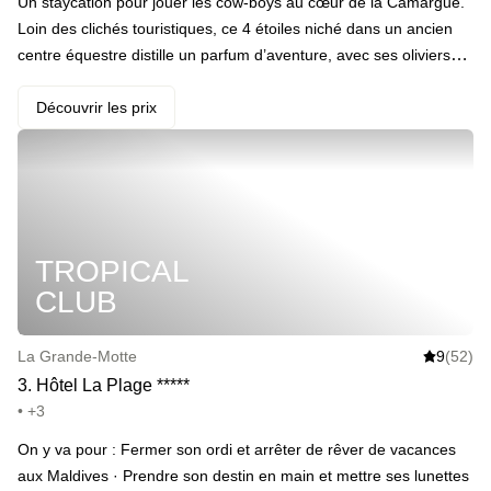
Un staycation pour jouer les cow-boys au cœur de la Camargue.
Loin des clichés touristiques, ce 4 étoiles niché dans un ancien
centre équestre distille un parfum d’aventure, avec ses oliviers
centenaires, ses murs en pierre et ses clins d’œil au passé
équestre. Ici, on joue les gardians modernes : deux piscines (une
Découvrir les prix
pour les brasses, l’autre pour les bains de soleil), pause au
jacuzzi intérieur, hammam pour la détente et ping-pong pour le
duel du siècle. · ️ Le highlight : Votre chambre était autrefois un
box pour cheval. On trouve ça stylé. Voilà, au moins vous le
savez.
TROPICAL
CLUB
La Grande-Motte
9
(52)
3
.
Hôtel La Plage
*
*
*
*
*
• +3
On y va pour : Fermer son ordi et arrêter de rêver de vacances
aux Maldives · Prendre son destin en main et mettre ses lunettes