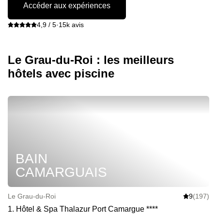
Accéder aux expériences
4,9 / 5
·
15k avis
Le Grau-du-Roi : les meilleurs
hôtels avec piscine
BAIN
CAMARGUAIS
Le Grau-du-Roi
9
(197)
1
.
Hôtel & Spa Thalazur Port Camargue
*
*
*
*