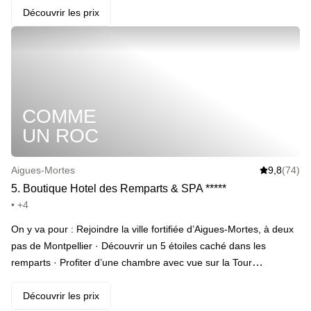
(en saison estivale), piscine intérieure, sauna, hammam et
Découvrir les prix
jacuzzi. En fin de journée, cocktail au bord de la piscine et petit-
déjeuner le lendemain matin. · ️ Le highlight : enchaîner plage et
piscine ou inversement, c’est vous qui décidez. · Et plein d’extras
: bouteille de champagne, early check-in, dîner 3 étapes.
COMME
UN ROC
Aigues-Mortes
9,8
(74)
5
.
Boutique Hotel des Remparts & SPA
*
*
*
*
*
• +4
On y va pour : Rejoindre la ville fortifiée d’Aigues-Mortes, à deux
pas de Montpellier · Découvrir un 5 étoiles caché dans les
remparts · Profiter d’une chambre avec vue sur la Tour
Constance · Ou avoir droit à une grande fenêtre sur le chemin de
ronde · Privatiser entièrement la piscine chauffée avec son +1 ·
Découvrir les prix