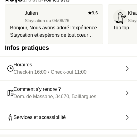
Julien
9,6
Kha
Staycation du
04/08/26
Stay
Bonjour, Nous avons adoré l’expérience
Top top
Staycation et espérons de tout cœur
pouvoir devenir testeur Staycation ! Bien
Infos pratiques
à vous !
Horaires
Check-in 16:00 • Check-out 11:00
Comment s'y rendre ?
Dom. de Massane, 34670, Baillargues
Services et accessibilité