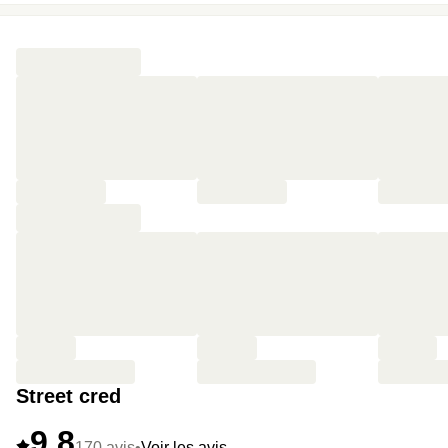
Street cred
9,8
170 avis
•
Voir les avis