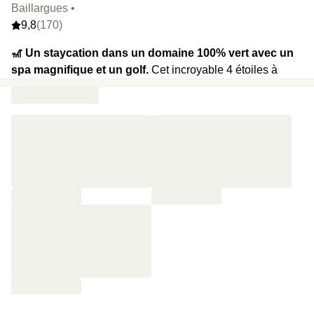
Baillargues •
9,8
(170)
🎢 Un staycation dans un domaine 100% vert avec un
spa magnifique et un golf.
Cet incroyable 4 étoiles à
quelques minutes de Montpellier s'est inspiré de
la philosophie de design « dedans-dehors », et invite la
beauté et la sérénité de la nature à faire partie intégrante
de l’expérience.
🍿
Votre programme :
Chambre XXL, accès au spa avec
sauna, hammam et bassin intérieur avant d’aller déguster
une bouteille de vin au bar. On se retrouve évidemment
pour les petits déjeuners le lendemain matin.
⭐️
Le highlight :
prendre son petit dej’ en terrasse, face au
golf.
🔥
Et plein d’extras :
Du champagne en room-service, le
dîner au restaurant, des bouquets de fleurs…