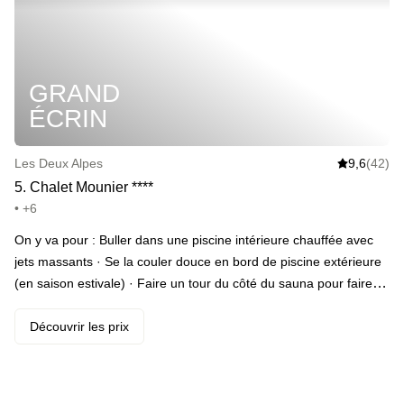
· Partir en rando sur les sentiers de montagne · Ou rester bien au
chaud à l’hôtel · S’endormir à plus de 1000m d’altitude, dans un
lit king size · Se réveiller à l’heure pour profiter d’un superbe
petit-déjeuner avec vue
GRAND
ÉCRIN
Les Deux Alpes
9,6
(42)
5
.
Chalet Mounier
*
*
*
*
• +6
On y va pour : Buller dans une piscine intérieure chauffée avec
jets massants · Se la couler douce en bord de piscine extérieure
(en saison estivale) · Faire un tour du côté du sauna pour faire
grimper la température · Tout plaquer pour les vapeurs d’un
hammam · Enfiler ses moonboots et partir en balade dans la
Découvrir les prix
neige sur le massif des Écrins · Attaquer la journée du lendemain
par un petit-déjeuner avec fromages, charcuteries, œufs brouillés
et à la coque, pâtisseries maison, granola et pancakes