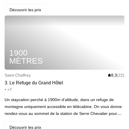
des plus beaux panoramas, ceux du matin · Redescendre vers
Jausiers Barcelonnette · ️ Faire son check-in dans un château 4
Découvrir les prix
étoiles à flanc de montagne · Prendre tout son temps dans le
grand domaine naturel de l’hôtel · Faire une sieste au bord de la
piscine extérieure · Ouvrir les yeux et prendre à nouveau
conscience du panorama · Conclure cette belle journée avec
deux coupes de champagne · Profiter d’un deuxième matin
1900
magique grâce au petit dej’ avec vue
MÈTRES
Saint-Chaffrey
8,3
(22)
3
.
Le Refuge du Grand Hôtel
• +7
Un staycation perché à 1900m d’altitude, dans un refuge de
montagne uniquement accessible en télécabine. On vous donne
rendez-vous au sommet de la station de Serre Chevalier pour
découvrir cette pépite loin de tout, d’où vous pourrez admirer les
monts enneigés et les skieurs s’aventurer sur la fameuse piste de
Découvrir les prix