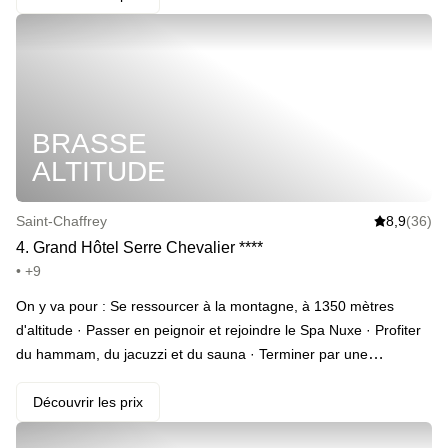
Luc Alphand. · Votre programme : ascension en télécabine pour
rejoindre le refuge. Puis quelques mètres à pied ! Le soir c’est
bar et salon, dîner typique montagnard. S’endormir au sommet,
filer au buffet du petit-déjeuner le lendemain matin. · ️ Le highlight
: avoir accès au spa du Grand Hôtel, là, juste en bas des
BRASSE
remontées mécaniques. · Et en extra : en fonction du mood on
ajoute une boisson chaude près de la cheminée ou une bouteille
ALTITUDE
de champagne en chambre.
Saint-Chaffrey
8,9
(36)
4
.
Grand Hôtel Serre Chevalier
*
*
*
*
• +9
On y va pour : Se ressourcer à la montagne, à 1350 mètres
d'altitude · Passer en peignoir et rejoindre le Spa Nuxe · Profiter
du hammam, du jacuzzi et du sauna · Terminer par une
balnéothérapie et un passage sous la fontaine à glace · S’arrêter
un instant sur cette vue sur les massifs à couper le souffle ·
Découvrir les prix
Profiter de la vue depuis la piscine extérieure (en saison estivale)