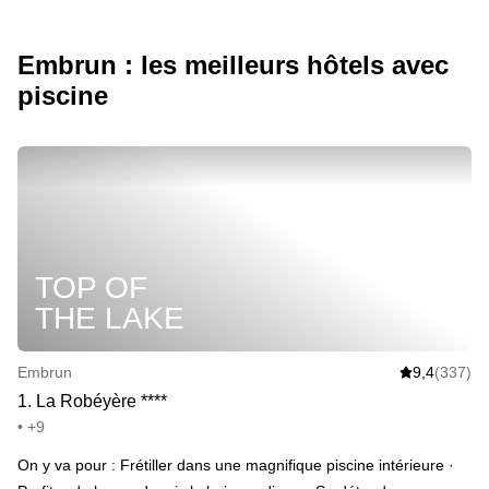
Embrun : les meilleurs hôtels avec
piscine
TOP OF
THE LAKE
Embrun
9,4
(337)
1
.
La Robéyère
*
*
*
*
• +9
On y va pour : Frétiller dans une magnifique piscine intérieure ·