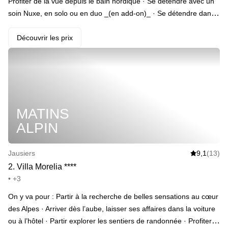
Profiter de la vue depuis le bain nordique · Se détendre avec un
soin Nuxe, en solo ou en duo _(en add-on)_ · Se détendre dans
un sauna avec vue panoramique sur les montagnes · Trinquer
avec du prosecco à ce moment magique · Partir en balade avec
Découvrir les prix
son +1 autour d’un lac magnifique en lisière de forêt · Défier son
+1 sur le terrain de pétanque face aux montagnes · Commencer
la journée du lendemain par un petit-déjeuner buffet avec œufs
brouillés, charcuterie et fromage, bacon grillé, brioche,
viennoiseries, plateau de fromages, confitures, fruits frais,
MATINS
boissons chaudes et jus de fruits · Refuser de sortir du lit avec un
check-out repoussé à 13h · Profiter d'un dîner 3 étapes au
ALPIN
restaurant de l'hôtel _(en add-on)_
Jausiers
9,1
(13)
2
.
Villa Morelia
*
*
*
*
• +3
On y va pour : Partir à la recherche de belles sensations au cœur
des Alpes · Arriver dès l’aube, laisser ses affaires dans la voiture
ou à l’hôtel · Partir explorer les sentiers de randonnée · Profiter