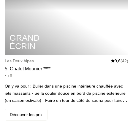
gaufres en show cooking, charcuteries, bacon, fromages,
viennoiseries, boissons chaudes et jus de fruits
GRAND
ÉCRIN
Les Deux Alpes
9,6
(42)
5
.
Chalet Mounier
*
*
*
*
• +6
On y va pour : Buller dans une piscine intérieure chauffée avec
jets massants · Se la couler douce en bord de piscine extérieure
(en saison estivale) · Faire un tour du côté du sauna pour faire
grimper la température · Tout plaquer pour les vapeurs d’un
hammam · Enfiler ses moonboots et partir en balade dans la
Découvrir les prix
neige sur le massif des Écrins · Attaquer la journée du lendemain
par un petit-déjeuner avec fromages, charcuteries, œufs brouillés