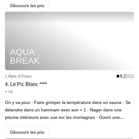
petit nuage avec un petit déjeuner de roi
Découvrir les prix
AQUA
BREAK
L’Alpe d’Huez
9,2
(52)
4
.
Le Pic Blanc
*
*
*
*
• +6
On y va pour : Faire grimper la température dans un sauna · Se
détendre dans un hammam avec son + 1 · Nager dans une
piscine intérieure avec vue sur les montagnes · Ouvrir une
bouteille de champagne avec son + 1 · Commencer la journée du
lendemain par un petit-déjeuner avec œufs brouillés, crêpes et
Découvrir les prix