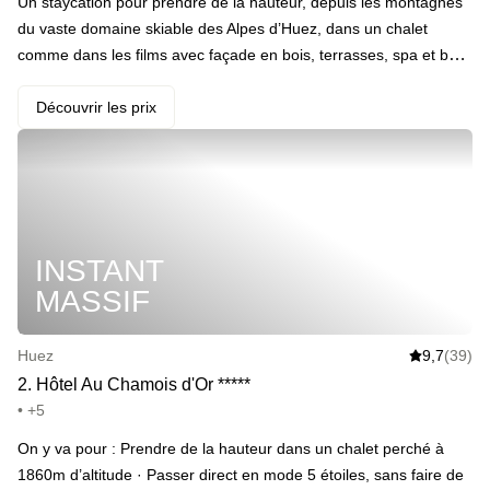
Un staycation pour prendre de la hauteur, depuis les montagnes
du vaste domaine skiable des Alpes d’Huez, dans un chalet
comme dans les films avec façade en bois, terrasses, spa et bain
nordique au sommet. Si vous réservez la chambre Club avec
spa, vous pourrez en profiter en duo à la tombée de la nuit.
Découvrir les prix
Premiers arrivés comme on dit… · Votre programme : vues
panoramique sur les sommets et les forêts de sapins, spa avec
piscine, sauna, hammam, accès privatif de 30 min au bain
nordique extérieur avec vue sur les massifs et petit-déjeuner le
lendemain matin. · ️ Le highlight : Le bain nordique privatif avec
INSTANT
vue sur les montagnes, frissons garantis même dans une eau à
38 degrés. · Et plein d’extras : Massage de 25min ou 50min
MASSIF
Huez
9,7
(39)
2
.
Hôtel Au Chamois d'Or
*
*
*
*
*
• +5
On y va pour : Prendre de la hauteur dans un chalet perché à
1860m d’altitude · Passer direct en mode 5 étoiles, sans faire de