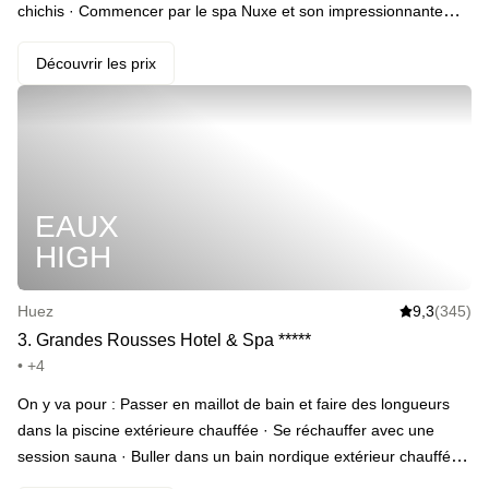
chichis · Commencer par le spa Nuxe et son impressionnante
piscine intérieure · Puis se glisser dans un jacuzzi bien chaud ·
Avant de conclure par le sauna · Se laisser tenter par un petit
Découvrir les prix
massage sur-mesure *(en add-on)* · S’installer en terrasse et
profiter de la vue panoramique · Le faire avec une bouteille de
champagne *(en add-on)* · S’endormir là-haut, dans la montagne
· Se réveiller au même endroit, avec un petit-déjeuner de rois
EAUX
HIGH
Huez
9,3
(345)
3
.
Grandes Rousses Hotel & Spa
*
*
*
*
*
• +4
On y va pour : Passer en maillot de bain et faire des longueurs
dans la piscine extérieure chauffée · Se réchauffer avec une
session sauna · Buller dans un bain nordique extérieur chauffé à
35°C toute l’année · Commencer la journée du lendemain sur un