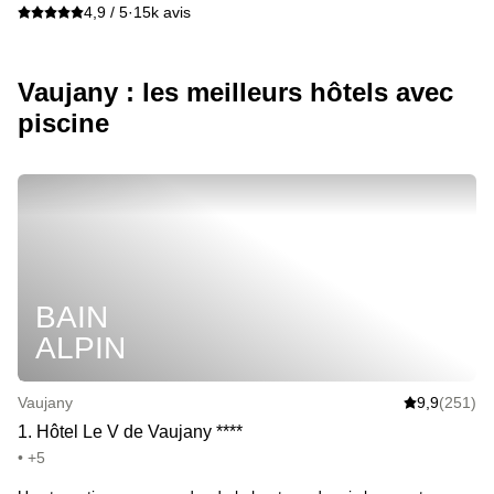
4,9 / 5
·
15k avis
Vaujany : les meilleurs hôtels avec
piscine
BAIN
ALPIN
Vaujany
9,9
(251)
1
.
Hôtel Le V de Vaujany
*
*
*
*
• +5