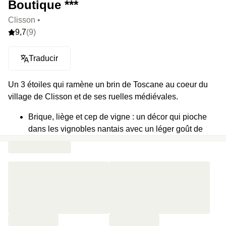
Boutique ***
Clisson •
9,7
(9)
Traducir
Un 3 étoiles qui ramène un brin de Toscane au coeur du
village de Clisson et de ses ruelles médiévales.
Brique, liège et cep de vigne : un décor qui pioche
dans les vignobles nantais avec un léger goût de
dolce vita.
Suite immersive Les Colibris, inspirée des oeuvres
d'Alain Thomas, fresques végétales qui envahissent
les murs, toucans et perroquets en embuscade,
mobilier sculpté comme prolongement direct de ses
tableaux.
Bar ouvert 7/7 avec terrasse plein cadre pour capter
la lumière jusqu’au dernier verre.