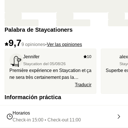
Palabra de Staycationers
9,7
9 opiniones
•
Ver las opiniones
Jennifer
10
ale
Staycation del
05/08/26
Stay
Première expérience en Staycation et ça
Superbe ex
ne sera très certainement pas la
dernière. C’était super! Merci pour tout.
Traducir
Información práctica
Horarios
Check-in 15:00 • Check-out 11:00