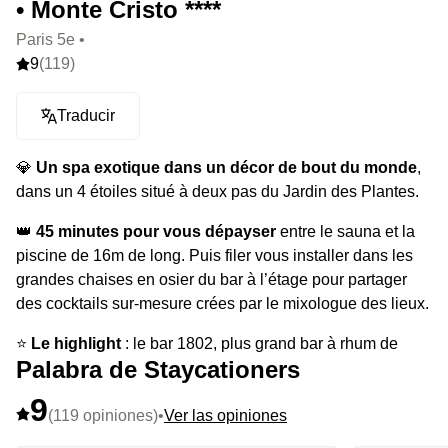
• Monte Cristo ****
Paris 5e •
9
(119)
Traducir
💎
Un spa exotique dans un décor de bout du monde
,
dans un 4 étoiles situé à deux pas du Jardin des Plantes.
👑
45 minutes pour vous dépayser
entre le sauna et la
piscine de 16m de long. Puis filer vous installer dans les
grandes chaises en osier du bar à l’étage pour partager
des cocktails sur-mesure crées par le mixologue des lieux.
⭐️
Le highlight
: le bar 1802, plus grand bar à rhum de
Palabra de Staycationers
France et récemment élu parmi les 100 bars les plus
influents au monde.
9
(119 opiniones)
•
Ver las opiniones