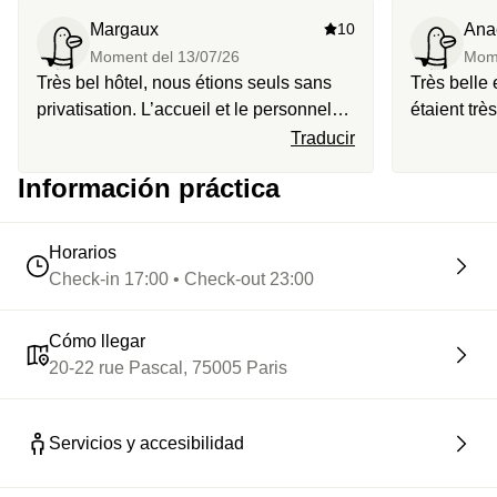
Margaux
10
Ana
Moment del
13/07/26
Mom
Très bel hôtel, nous étions seuls sans
Très belle 
privatisation. L’accueil et le personnel
étaient trè
étaient très gentils
Traducir
Información práctica
Horarios
Check-in 17:00 • Check-out 23:00
Cómo llegar
20-22 rue Pascal, 75005 Paris
Servicios y accesibilidad