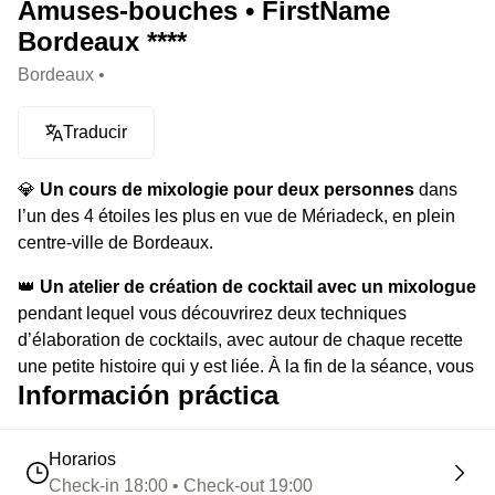
Amuses-bouches • FirstName
Bordeaux ****
Bordeaux •
Traducir
💎
Un cours de mixologie pour deux personnes
dans
l’un des 4 étoiles les plus en vue de Mériadeck, en plein
centre-ville de Bordeaux.
👑
Un atelier de création de cocktail avec un mixologue
pendant lequel vous découvrirez deux techniques
d’élaboration de cocktails, avec autour de chaque recette
une petite histoire qui y est liée. À la fin de la séance, vous
Información práctica
pourrez évidemment siroter chacun vos deux créations
avec quelques amuse-bouches.
Horarios
⭐️
Le highlight :
Pendant votre cours, vous pourrez vous
Check-in 18:00 • Check-out 19:00
ambiancer grâce à au DJ du Brada. Pompelop.