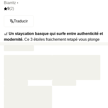
Biarritz •
9
(2)
Traducir
🎢
Un staycation basque qui surfe entre authenticité et
modernité.
Ce 3 étoiles fraichement retapé vous plonge
dans l’âme basque avec ses chambres minimalistes mais
pleines de caractère. À quelques pas de la Côte des
Basques, l’adresse devient l’alliée parfaite pour une
journée entre vagues et ruelles pittoresques. Le petit-
déjeuner, ancré dans le terroir, se savoure face à un jardin
paisible, véritable havre en pleine ville.
⭐️
Le highlight :
Un jardin au cœur de la ville qui chuchote
« prenez votre temps » sous l’ombre des arbres.