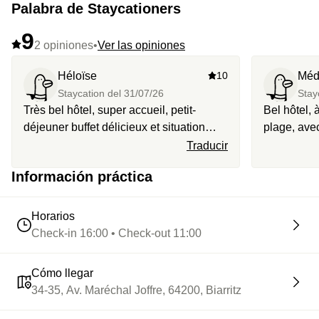
Palabra de Staycationers
9
2 opiniones
•
Ver las opiniones
Héloïse
10
Méd
Staycation del
31/07/26
Stay
Très bel hôtel, super accueil, petit-
Bel hôtel,
déjeuner buffet délicieux et situation
plage, ave
impeccable proche de la côte des
prendre son
Traducir
Basques. L’idéal !
Información práctica
Horarios
Check-in 16:00 • Check-out 11:00
Cómo llegar
34-35, Av. Maréchal Joffre, 64200, Biarritz