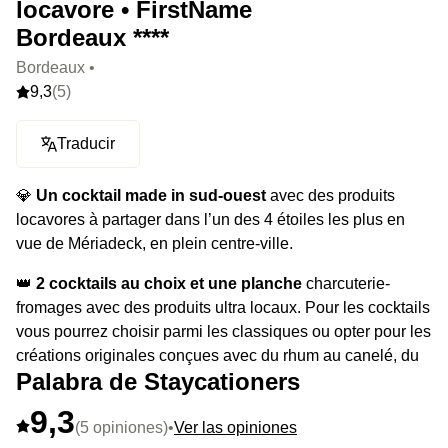
locavore • FirstName
Bordeaux ****
Bordeaux •
9,3
(5)
Traducir
💎
Un cocktail made in sud-ouest
avec des produits
locavores à partager dans l’un des 4 étoiles les plus en
vue de Mériadeck, en plein centre-ville.
👑
2 cocktails au choix et une planche
charcuterie-
fromages avec des produits ultra locaux. Pour les cocktails
vous pourrez choisir parmi les classiques ou opter pour les
créations originales conçues avec du rhum au canelé, du
Palabra de Staycationers
bourbon au parmesan ou de la mousse de sauterne au
caramel et chocolat blanc.
9,3
(5 opiniones)
•
Ver las opiniones
⭐️
Le highlight
: l'énorme peluche à la réception et les