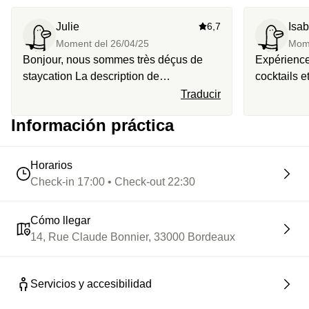
soirées musicales les jeudis, vendredis et samedis pour
Julie
6,7
Isab
les groovers.
Moment del
26/04/25
Mom
Bonjour, nous sommes très déçus de
Expérience
staycation La description de
cocktails e
l’expérience ne correspondait pas du
Nous somme
Traducir
tout à ce que le bar de l’hôtel proposait
Información práctica
(cocktails). De plus, nous avons payé
plus cher avec staycation (55€) que les
prix de la carte du bar (53€)
Horarios
Check-in 17:00 • Check-out 22:30
Cómo llegar
14, Rue Claude Bonnier, 33000 Bordeaux
Servicios y accesibilidad