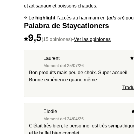
et artisanaux et boissons chaudes.
⭐️
Le highlight
l’accès au hammam en (
add on
) pou
Palabra de Staycationers
9,5
(15 opiniones)
•
Ver las opiniones
Laurent
Moment del
25/07/26
Bon produits mais peu de choix. Super accueil
Bonne expérience quand même
Tradu
Elodie
Moment del
24/04/26
C'était très bien, le personnel est très sympathiqu
et le buffet bien complet.