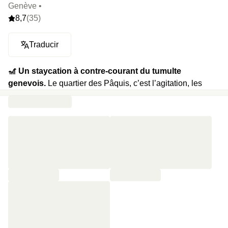
Genève •
8,7
(35)
Traducir
🎢 Un staycation à contre-courant du tumulte
genevois.
Le quartier des Pâquis, c’est l’agitation, les
cuisines du monde et les verres qui s’entrechoquent. Et
puis il y a ce 3 étoiles qui fait l’inverse : ralentir, respirer, ne
rien faire. On y flotte entre sauna et hammam, on plonge
dans une piscine bleu azur, et on se retrouve au bar pour
trinquer en peignoir. À deux, le temps s’étire : sieste dans
un lit qui fait silence, nuit complète, puis petit-déj XXL pour
finir l’odyssée sans bouger de la ville.
⭐️ Le highlight :
Un spa avec piscine chauffée, jacuzzi et
bonsaïs, à deux pas du Léman.