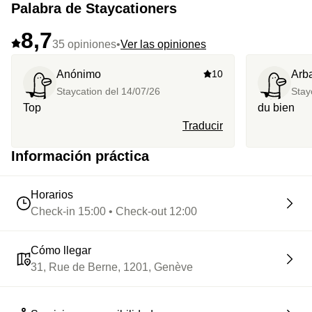
Palabra de Staycationers
8,7
35 opiniones
•
Ver las opiniones
Anónimo
10
Arb
Staycation del
14/07/26
Stay
Top
du bien
Traducir
Información práctica
Horarios
Check-in 15:00 • Check-out 12:00
Cómo llegar
31, Rue de Berne, 1201, Genève