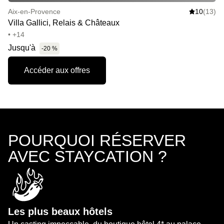
Aix-en-Provence
10
(13)
Villa Gallici, Relais & Châteaux
• +14
Jusqu'à
-20 %
Accéder aux offres
POURQUOI RÉSERVER
AVEC STAYCATION ?
Les plus beaux hôtels