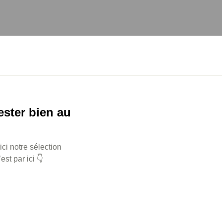
ester bien au
ci notre sélection
st par ici 👇