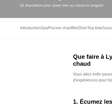
26 staycations pour rester bien au chaud en peignoir
Introduction
Spa
Piscine chauffée
Dîner
Tea-time
Sous 
Que faire à L
chaud
Vous allez enfin pouvo
d'expériences pour fuir
1. Écumez les