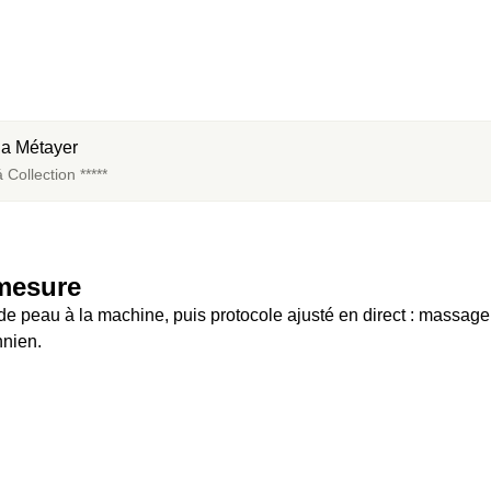
na Métayer
Collection *****
-mesure
e peau à la machine, puis protocole ajusté en direct : massage, 
nnien.