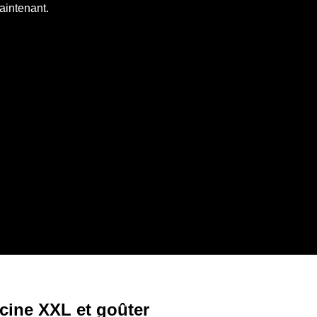
aintenant.
scine XXL et goûter