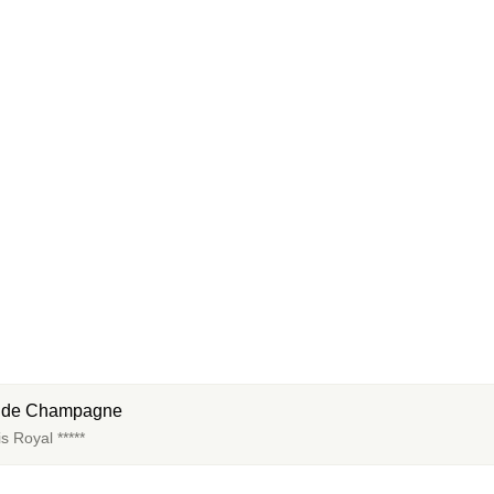
Spa 1h et Coupes de Champagne 
s Royal *****