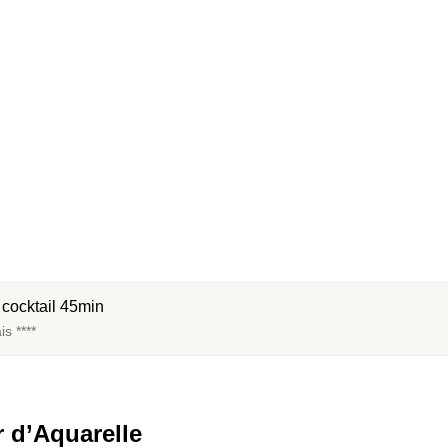
e cocktail 45min
s ****
 d’Aquarelle 