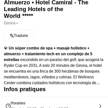
Almuerzo • Hotel Camiral - The
Leading Hotels of the
World *****
Girona •
Traduire
💎
Un súper combo de spa + masaje holístico +
almuerzo + tratamiento tech en un complejo de 5
estrellas
escondido en un paraíso del golf, que acogerá la
Ryder Cup en 2031. A solo 20 minutos de Girona, el hotel
se encuentra en una finca de 300 hectáreas de bosques
mediterráneos, lagos, viñedos y colinas. El Wellness
Center combina cuidados holísticos con tecnología de
Infos pratiques
vanguardia, incluida la crioterapia y la terapia de vacío.
Los masajes se adaptan a tus necesidades con una
elección de cuatro mezclas de aceites esenciales de
Horaires
aromaterapia, pensadas para relajar, revitalizar,