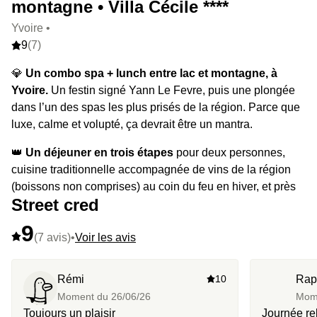
montagne • Villa Cécile ****
Yvoire •
9
(7)
💎
Un combo spa + lunch entre lac et montagne, à
Yvoire.
Un festin signé Yann Le Fevre, puis une plongée
dans l’un des spas les plus prisés de la région. Parce que
luxe, calme et volupté, ça devrait être un mantra.
👑
Un déjeuner en trois étapes
pour deux personnes,
cuisine traditionnelle accompagnée de vins de la région
(boissons non comprises) au coin du feu en hiver, et près
Street cred
de la piscine si la météo le permet. Divin.
9
⭐️
Le highlight :
le village d’Yvoire, ce décor de carte
(7 avis)
•
Voir les avis
postale avec son château, ses ruelles pavées et ses
panoramas sur le Léman.
Rémi
10
Rap
🔥
Et en extra,
prolongez ce beau moment avec un
Moment du
26/06/26
Mom
massage californien d'une heure.
Toujours un plaisir
Journée re