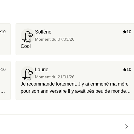
10
Sollène
10
Moment du
07/03/26
Cool
10
Laurie
10
Moment du
21/01/26
Je recommande fortement. J’y ai emmené ma mère
pour son anniversaire Il y avait très peu de monde,
e
ce qui rend l’expérience encore plus agréable. Le
spa incroyable, l’accueil excellent et le repas de
qualité avec des produits locaux. Nous reviendrons