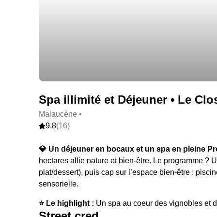
Spa illimité et Déjeuner • Le Cl
Malaucène •
9,8
(16)
💎 Un déjeuner en bocaux et un spa en pleine P
hectares allie nature et bien-être. Le programme ? 
plat/dessert), puis cap sur l’espace bien-être : pisc
sensorielle.
⭐️ Le highlight :
Un spa au coeur des vignobles et d
Street cred