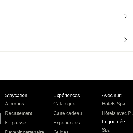
Staycation
Expériences
Avec nuit
À propos
Catalogue
Hôtels Spa
Recrutement
Carte cadeau
Hôtels avec Pi
En journée
Kit presse
Expériences
Spa
Devenir partenaire
Guides