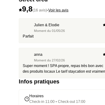
9,8
(16 avis)
•
Voir les avis
Julien & Elodie
Moment du
01/05/26
Parfait
anna
Moment du
27/02/26
Super moment ! SPA propre, repas très bon avec
des produits locaux Le tarif staycation est vraiment
intéressant est permet d'accéder à une expérienc
Infos pratiques
de qualité
Horaires
Check-in 11:00 • Check-out 17:00