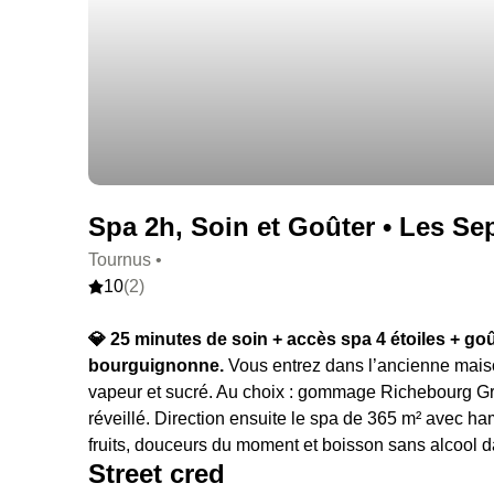
Spa 2h, Soin et Goûter • Les Sep
Tournus •
10
(2)
💎 25 minutes de soin + accès spa 4 étoiles + g
bourguignonne.
Vous entrez dans l’ancienne maiso
vapeur et sucré. Au choix : gommage Richebourg Gr
réveillé. Direction ensuite le spa de 365 m² avec ham
fruits, douceurs du moment et boisson sans alcool d
Street cred