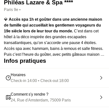
Philéas Lazare & Spa ****
Paris 9e •
💎
Accès spa 1h et goûter dans une ancienne maison
de famille qui accueillait les gentlemen voyageurs du
19e siècle lors de leur tour du monde.
C’est dans cet
hôtel à la déco inspirée des grandes escapades
transatlantiques, qu’on s’accorde une pause 4 étoiles.
Accès spa avec hammam, bains à remous et salle fitness.
Puis c’est l’heure du goûter, avec petits gâteaux maison et
Infos pratiques
bar à thés.
Horaires
Check-in 14:00 • Check-out 18:00
Comment s'y rendre ?
24, Rue d'Amsterdam, 75009 Paris