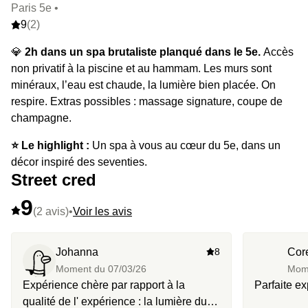
Paris 5e •
9
(2)
💎
2h dans un spa brutaliste planqué dans le 5e.
Accès
non privatif à la piscine et au hammam. Les murs sont
minéraux, l’eau est chaude, la lumière bien placée. On
respire. Extras possibles : massage signature, coupe de
champagne.
⭐️ Le highlight :
Un spa à vous au cœur du 5e, dans un
décor inspiré des seventies.
Street cred
9
(2 avis)
•
Voir les avis
Johanna
8
Cor
Moment du
07/03/26
Mom
Expérience chère par rapport à la
Parfaite e
qualité de l' expérience : la lumière du