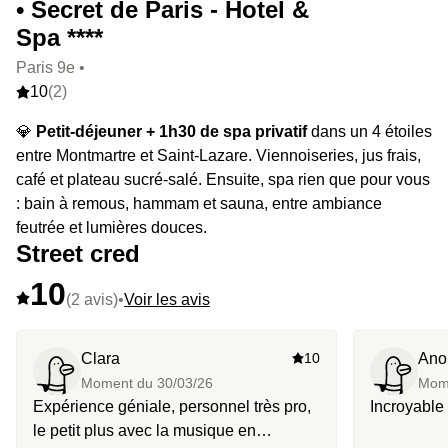
• Secret de Paris - Hotel &
Spa ****
Paris 9e •
10
(2)
💎
Petit-déjeuner + 1h30 de spa privatif
dans un 4 étoiles
entre Montmartre et Saint-Lazare. Viennoiseries, jus frais,
café et plateau sucré-salé. Ensuite, spa rien que pour vous
: bain à remous, hammam et sauna, entre ambiance
feutrée et lumières douces.
Street cred
10
(2 avis)
•
Voir les avis
Clara
10
Ano
Moment du
30/03/26
Mom
Expérience géniale, personnel très pro,
Incroyable 
le petit plus avec la musique en