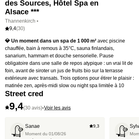
des Sources, Hôtel Spa en
Alsace ***
Thannenkirch •
9,4
(30)
💎 Un moment dans un spa de 1 000 m²
avec piscine
chauffée, bain à remous à 35°C, sauna finlandais,
sanarium, hammam et douche sensorielle. Pause
obligatoire dans une salle de repos atypique : un vrai lit de
foin, avant de siroter un jus de fruits bio sur la terrasse
extérieure avec transats. Trois options pour étirer le plaisir :
matinée zen, après-midi slow ou night spa limitée à 10
Street cred
personnes jusqu’à 22h.
9,4
⭐️ Le highlight :
Le combo spa alpin + lit de foin, l’Alsace
(30 avis)
•
Voir les avis
façon déconnexion totale.
Sanae
9,3
Sylv
Moment du
01/08/26
Mom