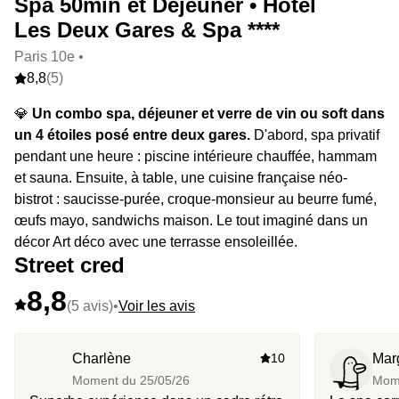
Spa 50min et Déjeuner • Hôtel
Les Deux Gares & Spa ****
Paris 10e •
8,8
(5)
💎
Un combo spa, déjeuner et verre de vin ou soft dans
un 4 étoiles posé entre deux gares.
D'abord, spa privatif
pendant une heure : piscine intérieure chauffée, hammam
et sauna. Ensuite, à table, une cuisine française néo-
bistrot : saucisse-purée, croque-monsieur au beurre fumé,
œufs mayo, sandwichs maison. Le tout imaginé dans un
décor Art déco avec une terrasse ensoleillée.
Street cred
8,8
(5 avis)
•
Voir les avis
Charlène
10
Mar
Moment du
25/05/26
Mom