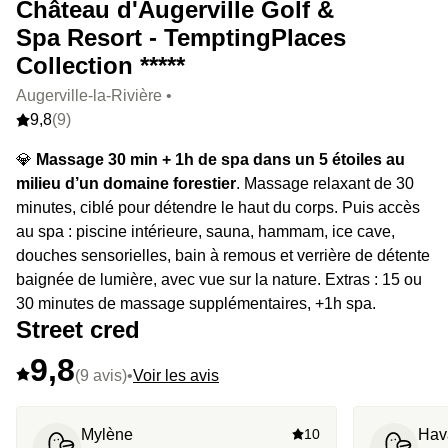
Château d'Augerville Golf &
Spa Resort - TemptingPlaces
Collection *****
Augerville-la-Rivière •
9,8
(9)
💎
Massage 30 min + 1h de spa dans un 5 étoiles au
milieu d’un domaine forestier
. Massage relaxant de 30
minutes, ciblé pour détendre le haut du corps. Puis accès
au spa : piscine intérieure, sauna, hammam, ice cave,
douches sensorielles, bain à remous et verrière de détente
baignée de lumière, avec vue sur la nature. Extras : 15 ou
30 minutes de massage supplémentaires, +1h spa.
Street cred
9,8
(9 avis)
•
Voir les avis
Mylène
10
Hav