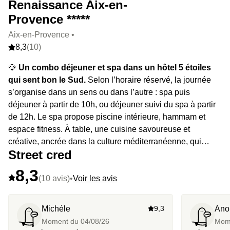
Renaissance Aix-en-
Provence *****
Aix-en-Provence •
8,3
(10)
💎
Un combo déjeuner et spa dans un hôtel 5 étoiles
qui sent bon le Sud.
Selon l’horaire réservé, la journée
s’organise dans un sens ou dans l’autre : spa puis
déjeuner à partir de 10h, ou déjeuner suivi du spa à partir
de 12h. Le spa propose piscine intérieure, hammam et
espace fitness. À table, une cuisine savoureuse et
créative, ancrée dans la culture méditerranéenne, qui
Street cred
mélange recettes traditionnelles et touches actuelles.
8,3
(10 avis)
•
Voir les avis
Michéle
9,3
Ano
Moment du
04/08/26
Mom