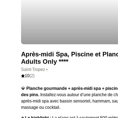
Après-midi Spa, Piscine et Planc
Adults Only ****
Saint-Tropez •
10
(2)
💎
Planche gourmande + après-midi spa + piscine 
des pins.
Installez-vous autour d’une planche de ch
après-midi spa avec bassin sensoriel, hammam, sauna
massage ou cocktail.
⭐️ Le highlight :
La plage est à seulement 500 mètres