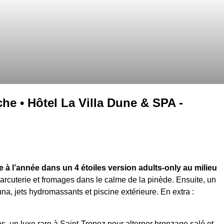
he • Hôtel La Villa Dune & SPA -
à l’année dans un 4 étoiles version adults-only au milieu
arcuterie et fromages dans le calme de la pinède. Ensuite, un
, jets hydromassants et piscine extérieure. En extra :
, un luxe rare à Saint‑Tropez pour alterner bronzage salé et