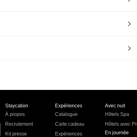
Staycation
Expériences
Avec nuit
À propos
Catalogue
Hôtels Spa
Recrutement
Carte cadeau
Hôtels avec Pi
En journée
Kit presse
Expériences