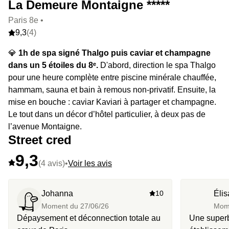
La Demeure Montaigne *****
Paris 8e •
9,3
(4)
💎
1h de spa signé Thalgo puis caviar et champagne
dans un 5 étoiles du 8ᵉ.
D'abord, direction le spa Thalgo
pour une heure complète entre piscine minérale chauffée,
hammam, sauna et bain à remous non-privatif. Ensuite, la
mise en bouche : caviar Kaviari à partager et champagne.
Le tout dans un décor d’hôtel particulier, à deux pas de
l’avenue Montaigne.
Street cred
9,3
(4 avis)
•
Voir les avis
Johanna
10
Élis
Moment du
27/06/26
Mom
Dépaysement et déconnection totale au
Une superb