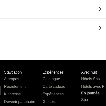
Staycation
Expériences
Avec nuit
À propos
Catalogue
Hôtels Spa
Recrutement
Carte cadeau
Hôtels avec Pi
En journée
Kit presse
Expériences
Spa
Devenir partenaire
Guides