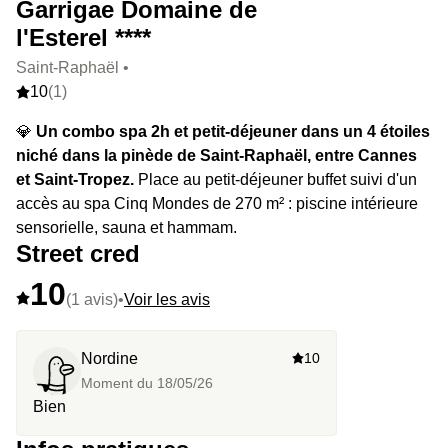
Garrigae Domaine de
l'Esterel ****
Saint-Raphaël •
10
(1)
💎
Un combo spa 2h et petit-déjeuner dans un 4 étoiles
niché dans la pinède de Saint-Raphaël, entre Cannes
et Saint-Tropez.
Place au petit-déjeuner buffet suivi d'un
accès au spa Cinq Mondes de 270 m² : piscine intérieure
sensorielle, sauna et hammam.
Street cred
10
(1 avis)
•
Voir les avis
Nordine
10
Moment du
18/05/26
Bien