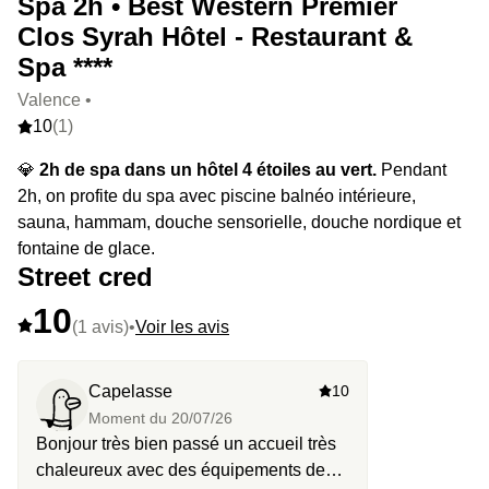
Spa 2h • Best Western Premier
Clos Syrah Hôtel - Restaurant &
Spa ****
Valence •
10
(1)
💎
2h de spa dans un hôtel 4 étoiles au vert.
Pendant
2h, on profite du spa avec piscine balnéo intérieure,
sauna, hammam, douche sensorielle, douche nordique et
fontaine de glace.
Street cred
10
(1 avis)
•
Voir les avis
Capelasse
10
Moment du
20/07/26
Bonjour très bien passé un accueil très
chaleureux avec des équipements de