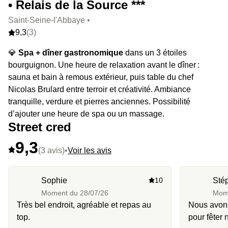
• Relais de la Source ***
Saint-Seine-l'Abbaye •
9,3
(3)
💎
Spa + dîner gastronomique
dans un 3 étoiles
bourguignon. Une heure de relaxation avant le dîner :
sauna et bain à remous extérieur, puis table du chef
Nicolas Brulard entre terroir et créativité. Ambiance
tranquille, verdure et pierres anciennes. Possibilité
d’ajouter une heure de spa ou un massage.
Street cred
9,3
(3 avis)
•
Voir les avis
Sophie
10
Sté
Moment du
28/07/26
Mom
Très bel endroit, agréable et repas au
Nous avons
top.
pour fêter