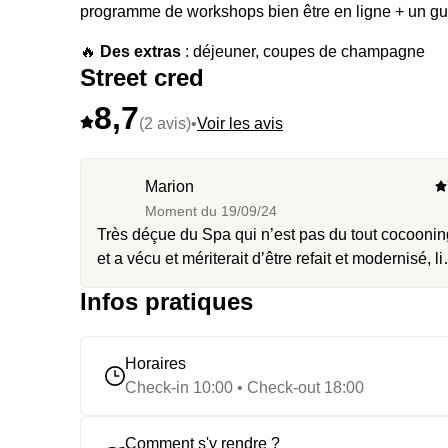
programme de workshops bien être en ligne + un gui
🔥
Des extras
: déjeuner, coupes de champagne
Street cred
8,7
(2 avis)
•
Voir les avis
Marion
Moment du
19/09/24
Très déçue du Spa qui n’est pas du tout cocoonin
et a vécu et mériterait d’être refait et modernisé, li
froid, eau froide. Pour le prix du repas un verre de
Infos pratiques
vin inclus dans la formule aurait été apprécié. Trè
bon service et très bon repas.
Horaires
Check-in 10:00 • Check-out 18:00
Comment s'y rendre ?