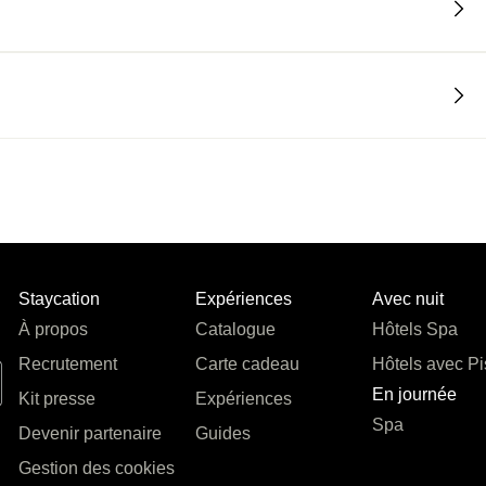
Staycation
Expériences
Avec nuit
À propos
Catalogue
Hôtels Spa
Recrutement
Carte cadeau
Hôtels avec Pi
En journée
Kit presse
Expériences
Spa
Devenir partenaire
Guides
Gestion des cookies