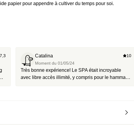
de papier pour appendre à cultiver du temps pour soi.
7,3
Catalina
10
Moment du
01/05/24
g
Très bonne expérience! Le SPA était incroyable
eu
avec libre accès illimité, y compris pour le hammam
et sauna. Personnel sympa. Malheureusement il n'y
s
avait pas la box "La pause", mais le personnel nous
a offert d'autres produits en échange ! Merci