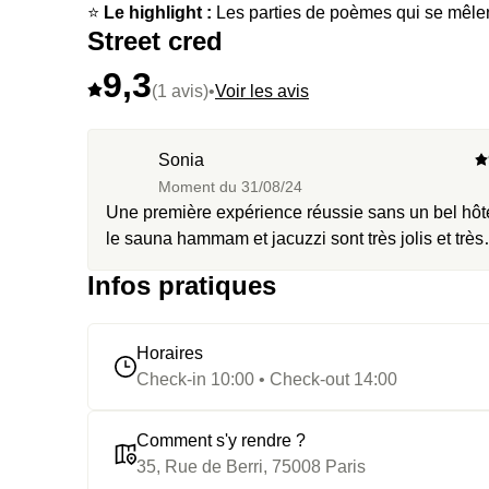
⭐️
Le highlight :
Les parties de poèmes qui se mêlent
Street cred
9,3
(1 avis)
•
Voir les avis
Sonia
Moment du
31/08/24
Une première expérience réussie sans un bel hôte
le sauna hammam et jacuzzi sont très jolis et très
propre. Un moment bien mérité pour un anniversa
Infos pratiques
de mariage de jeunes parents en manque de tem
de qualité !
Horaires
Check-in 10:00 • Check-out 14:00
Comment s'y rendre ?
35, Rue de Berri, 75008 Paris