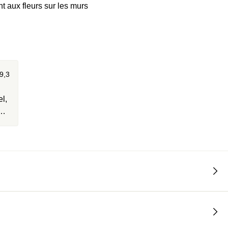
 aux fleurs sur les murs
9,3
l,
ire
ps