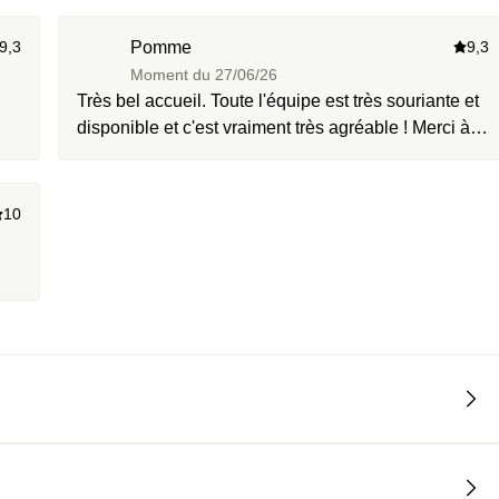
9,3
Pomme
9,3
Moment du
27/06/26
Très bel accueil. Toute l'équipe est très souriante et
disponible et c'est vraiment très agréable ! Merci à
eux, je me suis sentie chouchoutée. Le cadre est
très sympa, très propre. Un vrai coin cocooning ☺️
10