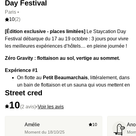
Day Festival
Paris •
10
(2)
[Édition exclusive - places limitées]
Le Staycation Day
Festival débarque du 17 au 19 octobre : 3 jours pour vivre
les meilleures expériences d’hôtels… en pleine journée !
Zéro Gravity : flottaison au sol, vertige au sommet.
Expérience #1
On flotte au
Petit Beaumarchais
, littéralement, dans
un bain de flottaison et un sauna qui vous mettent en
Street cred
orbite, accompagnés de cocktails et tapas.
10
Expérience #2
(2 avis)
•
Voir les avis
Puis on continue de planer tout en haut du
Too
Hotel
, autour d’un brunch avec une vue qui touche
Amélie
10
Ano
les nuages.
Moment du
18/10/25
Mom