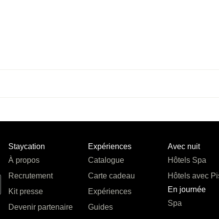
Staycation
Expériences
Avec nuit
À propos
Catalogue
Hôtels Spa
Recrutement
Carte cadeau
Hôtels avec Pi
En journée
Kit presse
Expériences
Spa
Devenir partenaire
Guides