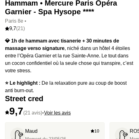
Hammam • Mercure Paris Opéra
Garnier - Spa Hysope ****
Paris 8e •
9,7
(21)
💎 1h de hammam avec tisanerie + 30 minutes de
massage verso signature
, niché dans un hôtel 4 étoiles
entre l’Opéra Garnier et la rue Sainte-Anne. Le tout dans
un cocon confidentiel où la seule chose qui transpire, c’est
votre stress.
⭐️ Le highlight :
De la relaxation pure au coup de boost
anti burn-out.
Street cred
9,7
(21 avis)
•
Voir les avis
Maud
10
RO
Moment du
23/05/26
Mom